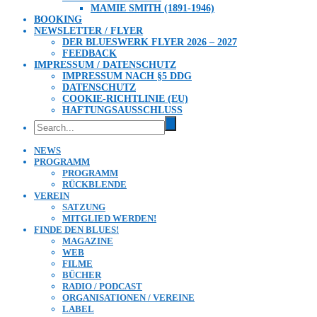
MAMIE SMITH (1891-1946)
BOOKING
NEWSLETTER / FLYER
DER BLUESWERK FLYER 2026 – 2027
FEEDBACK
IMPRESSUM / DATENSCHUTZ
IMPRESSUM NACH §5 DDG
DATENSCHUTZ
COOKIE-RICHTLINIE (EU)
HAFTUNGSAUSSCHLUSS
NEWS
PROGRAMM
PROGRAMM
RÜCKBLENDE
VEREIN
SATZUNG
MITGLIED WERDEN!
FINDE DEN BLUES!
MAGAZINE
WEB
FILME
BÜCHER
RADIO / PODCAST
ORGANISATIONEN / VEREINE
LABEL