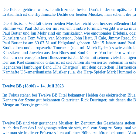
Die Beiden gehören wahrscheinlich zu den besten Duo´s in der europäischen
Erstaunlich ist die rhythmische Dichte der beiden Musiker, man scheint die 
Die stilistische Vielfalt dieser beiden Musiker reicht von herzzerreißenden 
Stimme von Paul Botter, der mit seinem Timbre förmlich vorgibt wie zu musi
Paul Botter und Jan Mohr sind ein musikalisch wie emotionales Erlebnis, oder
Künstlern wie Tom Waits, van Morrison, John Hiatt, JJ Cale, Jimmy Reed, St
Paul Botter ist am 30.07.51 auf Helgoland geboren. Mit 15 Jahren stand Paul
Studioalben und europaweite Tourneen (u.a. mit Mitch Ryder ) sowie zahlreic
Klassikern und Juwelen aus dem Blues und Soul Genre. Von Insidern wird er s
Kennern der europäischen Bluesszene ist Jan Mohr mit seinem vielschichtigem
Der aus Kiel stammende Gitarrist ist seit Jahren als versierter Sideman in 
legendären Hamburger Band „The Chargers”, mit dem deutschen „Harmonica P
Namhafte US-amerikanische Musiker (u.a. die Harp-Spieler Mark Hummel oder
Twelve BB (18:00)
– 14. Juli 2023
Im Fokus stehen bei Twelve BB Titel bekannter Helden des elektrischen Blu
Kennern der Szene gut bekannten Gitarristen Rick Derringer, mit denen die B
Menge an Energie gespielt.
Twelve BB sind vier gestandene Musiker. Im Zentrum des Geschehens stehen 
Auch den Part des Leadgesangs teilen sie sich, mal von Song zu Song, mal vo
wie man sie in dieser Präsenz selten auf einer Bühne zu hören bekommt. Vom 