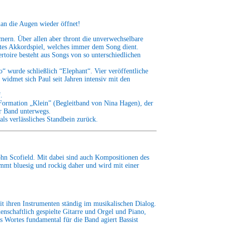
man die Augen wieder öffnet!
mmern. Über allen aber thront die unverwechselbare
stes Akkordspiel, welches immer dem Song dient.
rtoire besteht aus Songs von so unterschiedlichen
“ wurde schließlich “Elephant“. Vier veröffentliche
widmet sich Paul seit Jahren intensiv mit den
.
r Formation „Klein” (Begleitband von Nina Hagen), der
r Band unterwegs.
s verlässliches Standbein zurück.
hn Scofield. Mit dabei sind auch Kompositionen des
ommt bluesig und rockig daher und wird mit einer
t ihren Instrumenten ständig im musikalischen Dialog.
nschaftlich gespielte Gitarre und Orgel und Piano,
s Wortes fundamental für die Band agiert Bassist