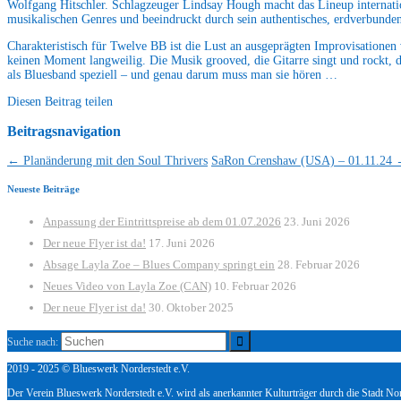
Wolfgang Hitschler. Schlagzeuger Lindsay Hough macht das Lineup internationa
musikalischen Genres und beeindruckt durch sein authentisches, erdverbunde
Charakteristisch für Twelve BB ist die Lust an ausgeprägten Improvisationen v
keinen Moment langweilig. Die Musik grooved, die Gitarre singt und rockt, 
als Bluesband speziell – und genau darum muss man sie hören …
Diesen Beitrag teilen
Beitragsnavigation
←
Planänderung mit den Soul Thrivers
SaRon Crenshaw (USA) – 01.11.24
Neueste Beiträge
Anpassung der Eintrittspreise ab dem 01.07.2026
23. Juni 2026
Der neue Flyer ist da!
17. Juni 2026
Absage Layla Zoe – Blues Company springt ein
28. Februar 2026
Neues Video von Layla Zoe (CAN)
10. Februar 2026
Der neue Flyer ist da!
30. Oktober 2025
Suche nach:
2019 - 2025 © Blueswerk Norderstedt e.V.
Der Verein Blueswerk Norderstedt e.V. wird als anerkannter Kulturträger durch die Stadt Nor