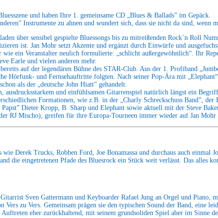
 Bluesszene und haben Ihre 1. gemeinsame CD „Blues & Ballads” im Gepäck.
„anderen” Instrumente zu ahnen und wundert sich, dass sie nicht da sind, wenn 
Balladen über sensibel gespielte Bluessongs bis zu mitreißenden Rock´n Roll Nu
zieren ist. Jan Mohr setzt Akzente und ergänzt durch Einwürfe und ausgefuch
 wie ein Veranstalter neulich formulierte: „schlicht außergewöhnlich“. Ihr Repe
eve Earle und vielen anderen mehr.
 bereits auf der legendären Bühne des STAR-Club. Aus der 1. Profiband „Jumbo
he Hörfunk- und Fernsehauftritte folgten. Nach seiner Pop-Ära mit „Elephant“ 
chon als der „deutsche John Hiatt” gehandelt.
, ausdrucksstarkem und einfühlsamen Gitarrenspiel natürlich längst ein Begriff
unterschiedlichen Formationen, wie z.B. in der „Charly Schreckschuss Band”, de
apst” Dieter Kropp, B. Sharp und Elephant sowie aktuell mit der Steve Bake
 RJ Mischo), greifen für ihre Europa-Tourneen immer wieder auf Jan Mohr al
es wie Derek Trucks, Robben Ford, Joe Bonamassa und durchaus auch einmal Jo
and die eingetretenen Pfade des Bluesrock ein Stück weit verlässt. Das alles k
Gitarrist Sven Gattermann und Keyboarder Rafael Jung an Orgel und Piano, mi
n Vers zu Vers. Gemeinsam prägen sie den typischen Sound der Band, eine leide
Auftreten eher zurückhaltend, mit seinem grundsoliden Spiel aber im Sinne de